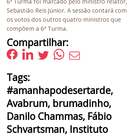
6ª Turma foi marcado pelo ministro relator,
Sebastião Reis Júnior. A sessão contará com
os votos dos outros quatro ministros que
compõem a 6ª Turma.
Compartilhar:
Tags:
#amanhapodesertarde
,
Avabrum
,
brumadinho
,
Danilo Chammas
,
Fábio
Schvartsman
,
Instituto