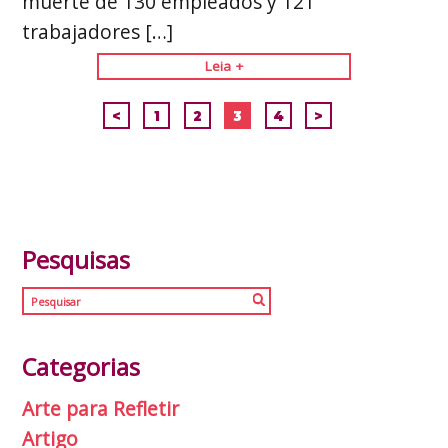
muerte de 130 empleados y 121
trabajadores […]
Leia +
<
1
2
3
4
>
Pesquisas
Categorias
Arte para Refletir
Artigo