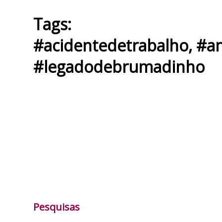
Tags:
#acidentedetrabalho
,
#a
#legadodebrumadinho
Pesquisas