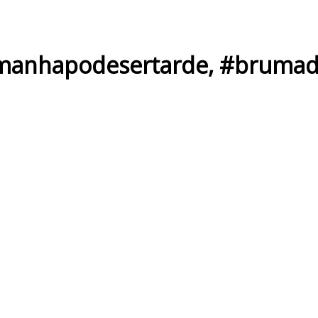
manhapodesertarde
,
#brumad