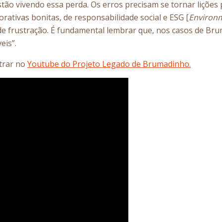
estão vivendo essa perda. Os erros precisam se tornar liçõ
rativas bonitas, de responsabilidade social e ESG [
Environm
de frustração. É fundamental lembrar que, nos casos de Br
eis”.
ntrar no
Youtube do Projeto Legado de Brumadinho.