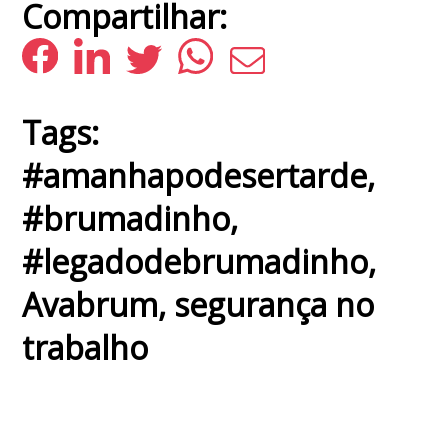
Compartilhar:
Tags:
#amanhapodesertarde
,
#brumadinho
,
#legadodebrumadinho
,
Avabrum
,
segurança no
trabalho