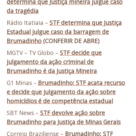
determina que Justiça mineira julgue caso
da tragédia
Rádio Itatiaia –
STF determina que Justiça
Estadual julgue caso da barragem de
Brumadinho
(CONFERIR DE ABRE)
MGTV – TV Globo –
STF decide que
julgamento da ação criminal de
Brumadinho é da Justiça Mineira
G1 Minas –
Brumadinho: STF acata recurso
e decide que julgamento da ação sobre
homicídios é de competência estadual
SBT News –
STF devolve ação sobre
Brumadinho para Justiça de Minas Gerais
Correio Braziliense –
Brumadinho: STF