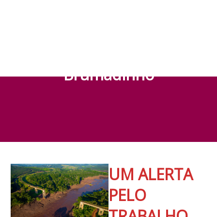
Somos o Legado de
Brumadinho
UM ALERTA
PELO
TRABALHO